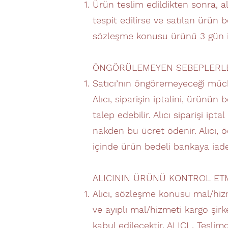
Ürün teslim edildikten sonra, alı
tespit edilirse ve satılan ürün b
sözleşme konusu ürünü 3 gün içe
ÖNGÖRÜLEMEYEN SEBEPLERLE 
Satıcı’nın öngöremeyeceği mücbi
Alıcı, siparişin iptalini, ürünü
talep edebilir. Alıcı siparişi ip
nakden bu ücret ödenir. Alıcı, ö
içinde ürün bedeli bankaya iade 
ALICININ ÜRÜNÜ KONTROL E
Alıcı, sözleşme konusu mal/hizm
ve ayıplı mal/hizmeti kargo şir
kabul edilecektir. ALICI , Tes