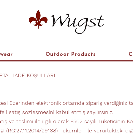
kwear
Outdoor Products
C
İPTAL İADE KOŞULLARI
si üzerinden elektronik ortamda sipariş verdiğiniz t
i satış sözleşmesini kabul etmiş sayılırsınız.
satış ve teslimi ile ilgili olarak 6502 sayılı Tüketicin
 (RG:27.11.2014/29188) hükümleri ile yürürlükteki diğe