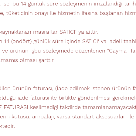
met ise, bu 14 günlük süre sözleşmenin imzalandığı tar
, tüketicinin onayı ile hizmetin ifasına başlanan h
ynaklanan masraflar SATICI’ ya aittir.
n 14 (ondört) günlük süre içinde SATICI' ya iadeli taa
ası ve ürünün işbu sözleşmede düzenlenen "Cayma Ha
mamış olması şarttır.
edilen ürünün faturası, (İade edilmek istenen ürünün f
uğu iade faturası ile birlikte gönderilmesi gerekmek
DE FATURASI kesilmediği takdirde tamamlanamayacaktı
rin kutusu, ambalajı, varsa standart aksesuarları ile b
tedir.