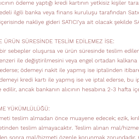
cının ödeme yaptığı kredi kartının yetkisiz kişiler tara
edeli ilgili banka veya finans kuruluşu tarafından Satı
risinde nakliye gideri SATICI’ya ait olacak şekilde S
ÜRÜN SÜRESİNDE TESLİM EDİLEMEZ İSE:
r sebepler oluşursa ve ürün süresinde teslim edilemez 
n benzeri ile değiştirilmesini veya engel ortadan kalkan
tal ederse; ödemeyi nakit ile yapmış ise iptalinden itib
demeyi kredi kartı ile yapmış ise ve iptal ederse, bu i
edilir, ancak bankanın alıcının hesabına 2-3 hafta içe
TME YÜKÜMLÜLÜĞÜ:
eti teslim almadan önce muayene edecek; ezik, kırık, 
ketinden teslim almayacaktır. Teslim alınan mal/hizm
limden sonra mal/hizmeti özenle korunmak zorundadır.