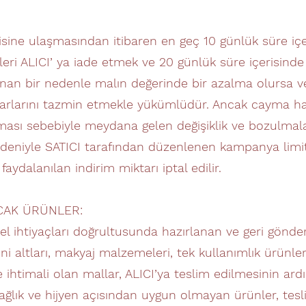
isine ulaşmasından itibaren en geç 10 günlük süre iç
eleri ALICI’ ya iade etmek ve 20 günlük süre içerisin
nan bir nedenle malın değerinde bir azalma olursa ve
rarlarını tazmin etmekle yükümlüdür. Ancak cayma hak
ası sebebiyle meydana gelen değişiklik ve bozulmala
deniyle SATICI tarafından düzenlenen kampanya limit
dalanılan indirim miktarı iptal edilir.
CAK ÜRÜNLER:
isel ihtiyaçları doğrultusunda hazırlanan ve geri gön
ini altları, makyaj malzemeleri, tek kullanımlık ürünl
ihtimali olan mallar, ALICI’ya teslim edilmesinin ard
 sağlık ve hijyen açısından uygun olmayan ürünler, tes