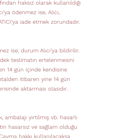
fından haksız olarak kullanıldığı
cı'ya ödenmez ise, Alıcı,
ATICI’ya iade etmek zorundadır.
ise, durum Alıcı’ya bildirilir.
a dek teslimatın ertelenmesini
aren 14 gün içinde kendisine
ptalden itibaren yine 14 gün
risinde aktarması olasıdır.
ambalajı yırtılmış vb. hasarlı
etin hasarsız ve sağlam olduğu
 Cayma hakkı kullanılacaksa