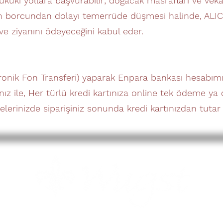
kuki yollara başvurabilir; doğacak masrafları ve vekâ
nın borcundan dolayı temerrüde düşmesi halinde, ALIC
 ve ziyanını ödeyeceğini kabul eder.
ronik Fon Transferi) yaparak Enpara bankası hesabımız
nız ile, Her türlü kredi kartınıza online tek ödeme ya
elerinizde siparişiniz sonunda kredi kartınızdan tutar