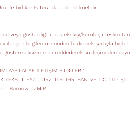
ünle birlikte Fatura da iade edilmelidir.
sine veya gösterdiği adresteki kişi/kuruluşa teslim tar
aki iletişim bilgileri üzerinden bildirmek şartıyla hiçb
çe göstermeksizin malı reddederek sözleşmeden cayma 
Mİ YAPILACAK İLETİŞİM BİLGİLERİ:
 TEKSTİL PAZ. TURZ. İTH. İHR. SAN. VE TİC. LTD. ŞTİ
 mh. Bornova-İZMİR