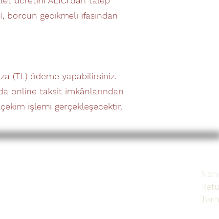
let ücretini ALICI’dan talep
I, borcun gecikmeli ifasından
a (TL) ödeme yapabilirsiniz.
 da online taksit imkânlarından
 çekim işlemi gerçekleşecektir.
Non
Retu
Term