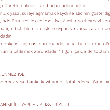
 ücretleri alıcılar tarafından ödenecektir.
nlük yasal süreyi aşmamak kaydı ile alıcının gösterdiğ
çinde ürün teslim edilmez ise, Alıcılar sözleşmeyi sona
parişte belirtilen niteliklere uygun ve varsa garanti be
dadır.
ın imkansızlaşması durumunda, satıcı bu durumu öğr
 durumu bildirmek zorundadır. 14 gün içinde de toplam 
DENMEZ İSE:
ni ödemez veya banka kayıtlarında iptal ederse, Satıcı
ANIMI İLE YAPILAN ALIŞVERİŞLER: