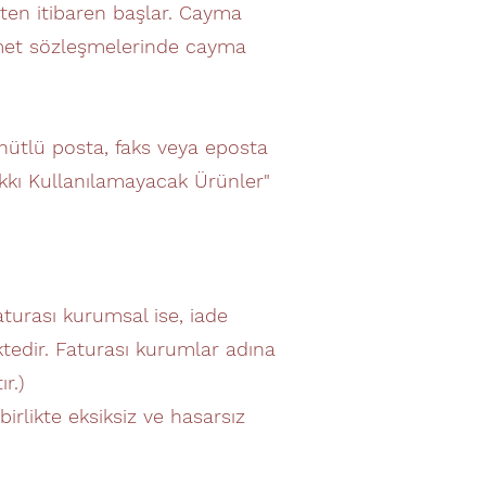
ihten itibaren başlar. Cayma
izmet sözleşmelerinde cayma
hhütlü posta, faks veya eposta
kkı Kullanılamayacak Ürünler"
aturası kurumsal ise, iade
tedir. Faturası kurumlar adına
r.)
irlikte eksiksiz ve hasarsız