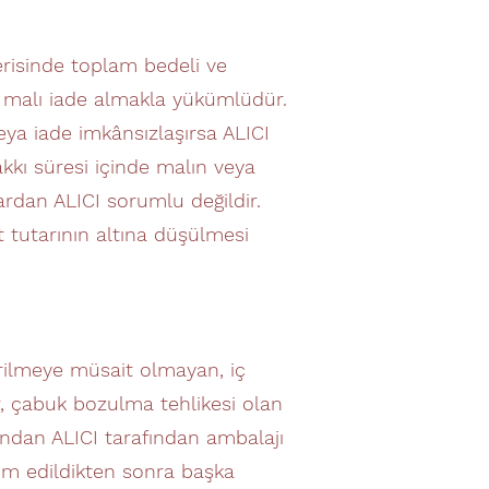
erisinde toplam bedeli ve
de malı iade almakla yükümlüdür.
ya iade imkânsızlaşırsa ALICI
kı süresi içinde malın veya
rdan ALICI sorumlu değildir.
 tutarının altına düşülmesi
derilmeye müsait olmayan, iç
er, çabuk bozulma tehlikesi olan
ından ALICI tarafından ambalajı
lim edildikten sonra başka