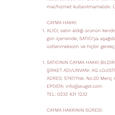
mal/hizmet kullanılmamalıdır. Ür
CAYMA HAKKI:
ALICI; satın aldığı ürünün kendi
gün içerisinde, SATICI’ya aşağıd
üstlenmeksizin ve hiçbir gerek
SATICININ CAYMA HAKKI BİLDİRİ
ŞİRKET ADI/UNVANI: AG LOJİSTİK
ADRES: 5747/11sk. No:20 Meriç
EPOSTA: info@wugst.com
TEL: 0232 431 1232
CAYMA HAKKININ SÜRESİ: