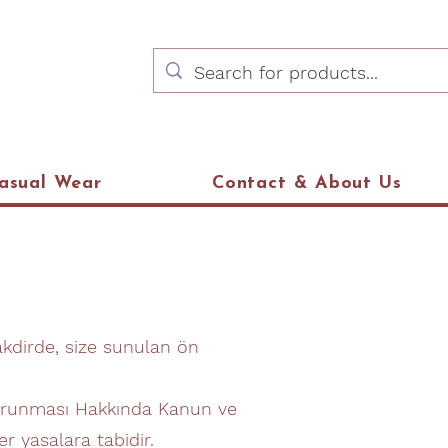
asual Wear
Contact & About Us
akdirde, size sunulan ön
in Korunması Hakkında Kanun ve
r yasalara tabidir.