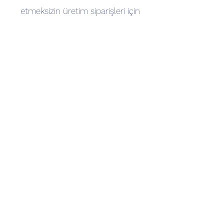
etmeksizin üretim siparişleri için
iletişime geçebilirsiniz.
Toptan Pazarlama
Yurtiçindeki ve yurtdışındaki son
kullanıcı firmalara veya diğer
toptan/perakende satış noktalarına
kataloglarımızı tanıtarak toptan sipariş
akışı yakalayabilirsiniz.