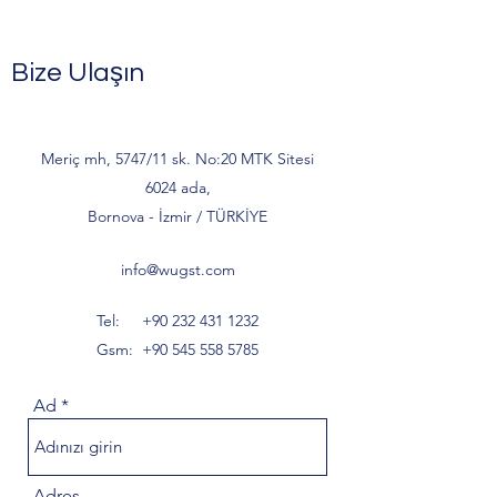
Bize Ulaşın
Meriç mh, 5747/11 sk. No:20 MTK Sitesi
6024 ada,
Bornova - İzmir / TÜRKİYE
info@wugst.com
Tel:
+90 232 431 1232
Gsm:
+90 545 558 5785
Ad
Adres