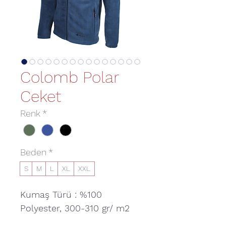
Colomb Polar
Ceket
Renk
*
Beden
*
S
M
L
XL
XXL
Kumaş Türü : %100
Polyester, 300-310 gr/ m2