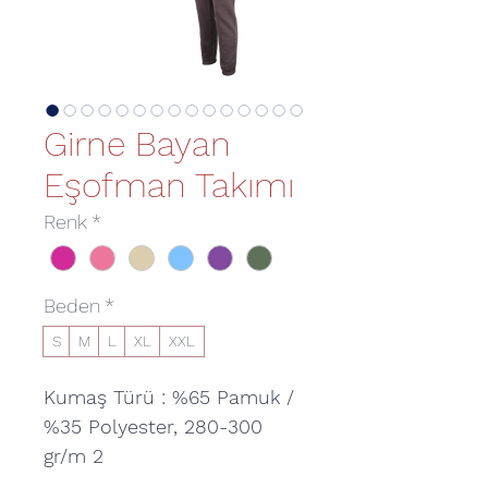
Girne Bayan
Eşofman Takımı
Renk
*
Beden
*
S
M
L
XL
XXL
Kumaş Türü : %65 Pamuk /
%35 Polyester, 280-300
gr/m 2