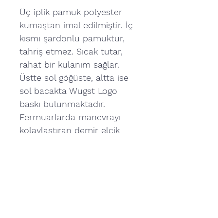
Üç iplik pamuk polyester
kumaştan imal edilmiştir. İç
kısmı şardonlu pamuktur,
tahriş etmez. Sıcak tutar,
rahat bir kulanım sağlar.
Üstte sol göğüste, altta ise
sol bacakta Wugst Logo
baskı bulunmaktadır.
Fermuarlarda manevrayı
kolaylaştıran demir elcik
mevcuttur. Günlük giyim
için uygundur. Farklı renk
seçenekleri bulunmaktadır.