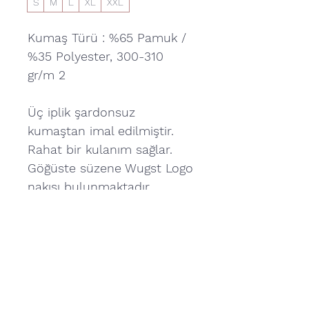
S
M
L
XL
XXL
Kumaş Türü : %65 Pamuk /
%35 Polyester, 300-310
gr/m 2
Üç iplik şardonsuz
kumaştan imal edilmiştir.
Rahat bir kulanım sağlar.
Göğüste süzene Wugst Logo
nakışı bulunmaktadır.
Günlük giyim için uygundur.
Farklı renk seçenekleri
bulunmaktadır