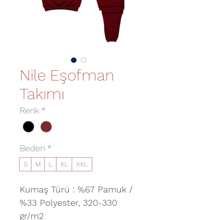
Nile Eşofman
Takımı
Renk
*
Beden
*
S
M
L
XL
XXL
Kumaş Türü : %67 Pamuk /
%33 Polyester, 320-330
gr/m2