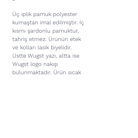
Üç iplik pamuk polyester
kumaştan imal edilmiştir. İç
kısmı şardonlu pamuktur,
tahriş etmez. Ürünün etek
ve kolları lasik biyelidir.
Üstte Wugst yazı, altta ise
Wugst logo nakışı
bulunmaktadır. Ürün sıcak
tutar. Farklı renk seçenekleri
bulunmaktadır. Günlük
giyim için uygundur.