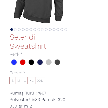
Selendi
Sweatshirt
Renk
*
Beden
*
S
M
L
XL
XXL
Kumaş Türü : %67
Polyester/ %33 Pamuk, 320-
330 gr m 2