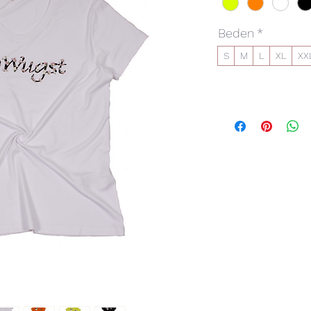
Beden
*
S
M
L
XL
XX