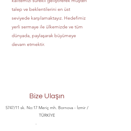
kalitemizi sürekli geliştirerek müşteri
talep ve beklentilerini en üst
seviyede karşılamaktayız. Hedefimiz
yerli sermaye ile ülkemizde ve tüm
dünyada, paylaşarak büyümeye
devam etmektir.
Bize Ulaşın
5747/11 sk. No:17 Meriç mh. Bornova - İzmir /
TÜRKİYE
info@wugst.com