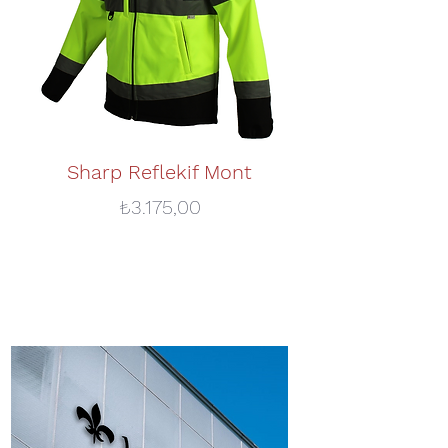
Sharp Reflekif Mont
Vergo 2in1 Reflek
Fiyat
₺3.175,00